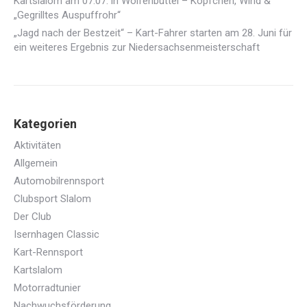
Kartslalom am 07.07. in Wolfenbüttel – Köpfchen, Wind &
„Gegrilltes Auspuffrohr“
„Jagd nach der Bestzeit“ – Kart-Fahrer starten am 28. Juni für
ein weiteres Ergebnis zur Niedersachsenmeisterschaft
Kategorien
Aktivitäten
Allgemein
Automobilrennsport
Clubsport Slalom
Der Club
Isernhagen Classic
Kart-Rennsport
Kartslalom
Motorradtunier
Nachwuchsförderung