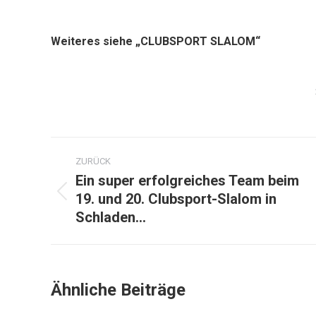
Weiteres siehe „CLUBSPORT SLALOM“
Kommentarnavigation
ZURÜCK
Ein super erfolgreiches Team beim
19. und 20. Clubsport-Slalom in
Vorheriger
Schladen…
Beitrag:
Ähnliche Beiträge