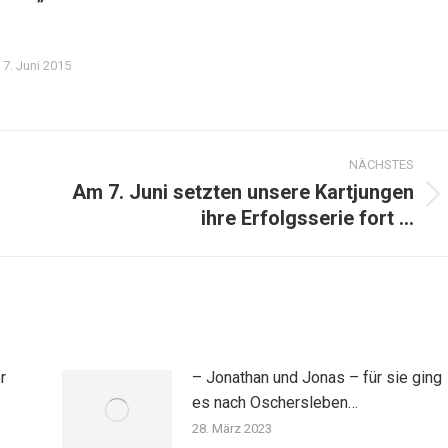
7. Juni 2015
NÄCHSTES
Am 7. Juni setzten unsere Kartjungen
Nächster
ihre Erfolgsserie fort …
Beitrag:
r
– Jonathan und Jonas – für sie ging
es nach Oschersleben…
28. März 2023