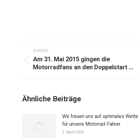
Kommentarnavigation
ZURÜCK
Am 31. Mai 2015 gingen die
Vorheriger
Motorradfans an den Doppelstart …
Beitrag:
Ähnliche Beiträge
Wir freuen uns auf optimales Wette
für unsere Motorrad-Fahrer
2. April 2023