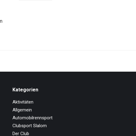
nn
Kategorien
Aktivitäten
Allgemein
Automobilrennsport
Clubsport Slalom
Der Club