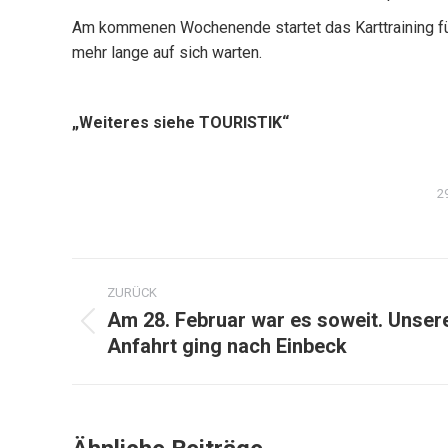
Am kommenen Wochenende startet das Karttraining für
mehr lange auf sich warten.
„Weiteres siehe TOURISTIK“
2
Kommentarnavigation
ZURÜCK
Am 28. Februar war es soweit. Unser
Vorheriger
Anfahrt ging nach Einbeck
Beitrag: