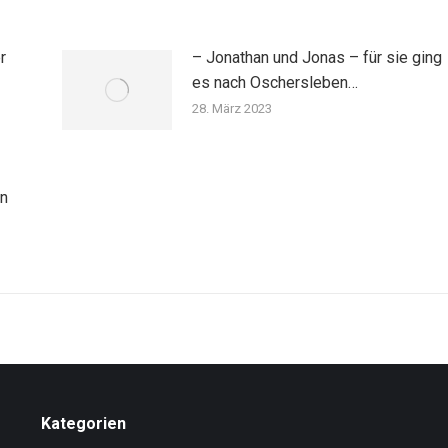
r
– Jonathan und Jonas – für sie ging
es nach Oschersleben…
28. März 2023
nn
Kategorien