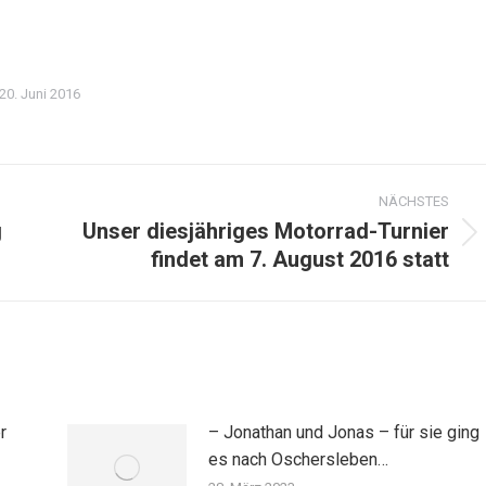
20. Juni 2016
NÄCHSTES
g
Unser diesjähriges Motorrad-Turnier
Nächster
findet am 7. August 2016 statt
Beitrag:
r
– Jonathan und Jonas – für sie ging
es nach Oschersleben…