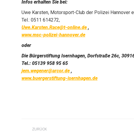
Infos erhalten Sie bei:
Uwe Karsten, Motorsport-Club der Polizei Hannover e.
Tel.: 0511 614272,
Uwe.Karsten.Race@t-online.de
,
www.msc-polizei-hannover.de
oder
Die Bürgerstiftung Isernhagen, Dorfstraße 26c, 3091
Tel.: 05139 958 95 65
jem.wegener@arcor.de
,
www.buergerstiftung-isernhagen.de
Kommentarnavigation
ZURÜCK