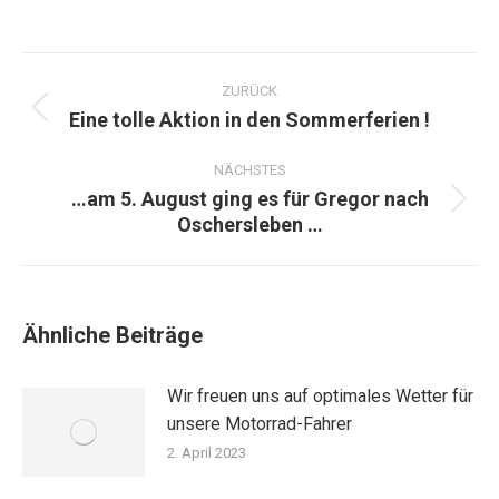
Kommentarnavigation
ZURÜCK
Eine tolle Aktion in den Sommerferien !
Vorheriger
Beitrag:
NÄCHSTES
…am 5. August ging es für Gregor nach
Nächster
Oschersleben …
Beitrag:
Ähnliche Beiträge
Wir freuen uns auf optimales Wetter für
unsere Motorrad-Fahrer
2. April 2023