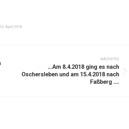
15. April 2018
NÄCHSTES
n
…Am 8.4.2018 ging es nach
Oschersleben und am 15.4.2018 nach
Nächster
Faßberg ….
Beitrag: