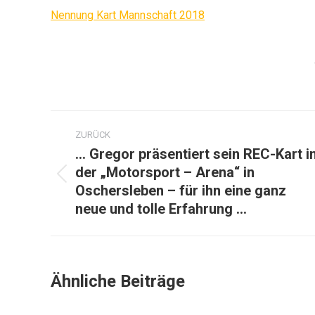
Nennung Kart Mannschaft 2018
Kommentarnavigation
ZURÜCK
… Gregor präsentiert sein REC-Kart i
der „Motorsport – Arena“ in
Vorheriger
Oschersleben – für ihn eine ganz
Beitrag:
neue und tolle Erfahrung …
Ähnliche Beiträge