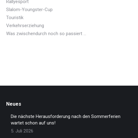
Rallyesport
Slalom-Youngster-Cup
Touristik
Verkehrserziehung
Was zwischendurch noch so passiert …
Neues
Die nächste Herausforderung nach den Sommerferien
wartet schon auf uns!
5. Juli 2026