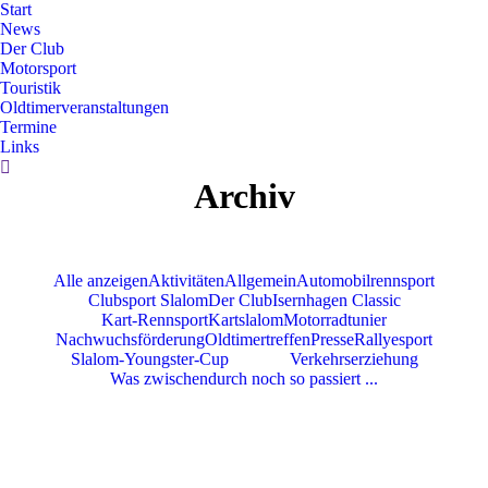
Start
News
Der Club
Motorsport
Touristik
Oldtimerveranstaltungen
Termine
Links
Search:
Archiv
Alle anzeigen
Aktivitäten
Allgemein
Automobilrennsport
Clubsport Slalom
Der Club
Isernhagen Classic
Kart-Rennsport
Kartslalom
Motorradtunier
Nachwuchsförderung
Oldtimertreffen
Presse
Rallyesport
Slalom-Youngster-Cup
Touristik
Verkehrserziehung
Was zwischendurch noch so passiert ...
Touristik
Dez.
10
2025