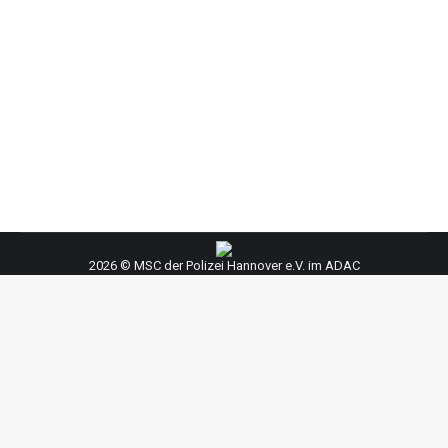
Das Jahr 2022 hat begonnen und pünktlich zum
Saison-Start sind wir happy über ein tolles, neues
Kart. Nun macht das Training doppelt soviel Spaß…
Unsere junge Mannschaft freut sich und hat noch
eine super Sport-Saison vor sich.
2026 © MSC der Polizei Hannover e.V. im ADAC