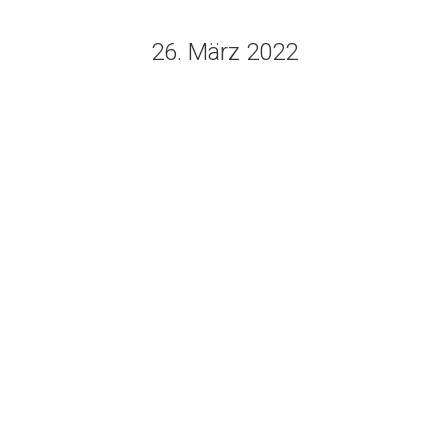
26. März 2022
Endlich ist es soweit…
Was zwischendurch noch so passiert ...
Von
Ellen Heise
26. März 2022