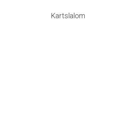
Kartslalom
Kartslalom
März
23
2026
Erfolgreicher Start am
22.03.2026 in die Kartslalom-
Saison in Gifhorn
Kartslalom
23. März 2026
Die Auftaktveranstaltung im Jugend-