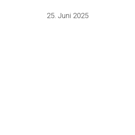
25. Juni 2025
Am 22. Juni ging es bei bis zu 35°C zum
MSC der Polizei Hannover