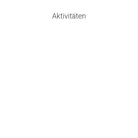
Aktivitäten
Aktivitäten
März
13
2018
… am 10. März ging die erste
Fahrt zum Heidbergring …
Aktivitäten
13. März 2018
… mit seinem „weiß-blauen“ eröffnet
Pascal am Heidbergring erfolgreich die