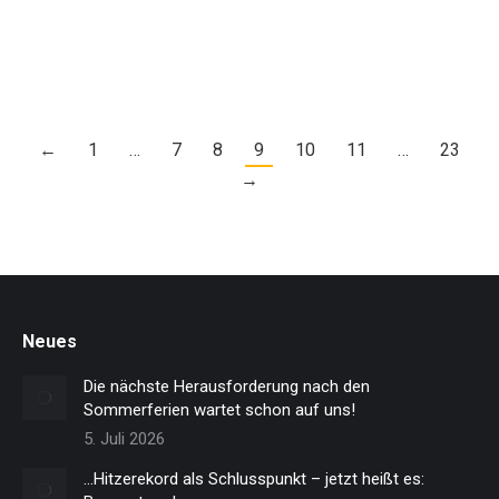
Erschienen in:…
←
1
…
7
8
9
10
11
…
23
→
Neues
Die nächste Herausforderung nach den
Sommerferien wartet schon auf uns!
5. Juli 2026
…Hitzerekord als Schlusspunkt – jetzt heißt es: