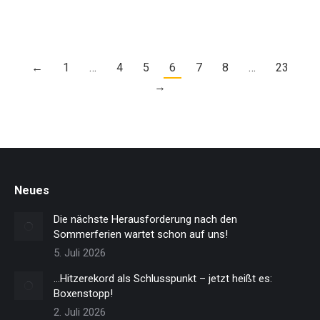
←
1
…
4
5
6
7
8
…
23
→
Neues
Die nächste Herausforderung nach den
Sommerferien wartet schon auf uns!
5. Juli 2026
…Hitzerekord als Schlusspunkt – jetzt heißt es:
Boxenstopp!
2. Juli 2026