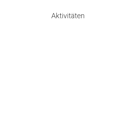
Aktivitäten
Aktivitäten
März
18
2019
… in Oschersleben ging es am
16./17. März an den Start des
Winterpokals … Hilfe
Aktivitäten
18. März 2019
Am 16./17.März startete Gregor mit