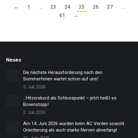
←
1
…
23
24
25
26
27
…
61
→
Neues
Die nächste Herausforderung nach den
Sommerferien wartet schon auf uns!
5. Juli 2026
…Hitzerekord als Schlusspunkt – jetzt heißt es:
Boxenstopp!
2. Juli 2026
Am 14. Juni 2026 wurden beim AC Verden sowohl
Orientierung als auch starke Nerven abverlangt