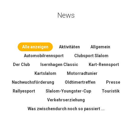
News
Alle anzeigen
Aktivitäten
Allgemein
Automobilrennsport
Clubsport Slalom
Der Club
Isernhagen Classic
Kart-Rennsport
Kartslalom
Motorradtunier
Nachwuchsförderung
Oldtimertreffen
Presse
Rallyesport
Slalom-Youngster-Cup
Touristik
Verkehrserziehung
Was zwischendurch noch so passiert ...