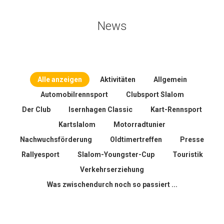
News
Alle anzeigen
Aktivitäten
Allgemein
Automobilrennsport
Clubsport Slalom
Der Club
Isernhagen Classic
Kart-Rennsport
Kartslalom
Motorradtunier
Nachwuchsförderung
Oldtimertreffen
Presse
Rallyesport
Slalom-Youngster-Cup
Touristik
Verkehrserziehung
Was zwischendurch noch so passiert ...