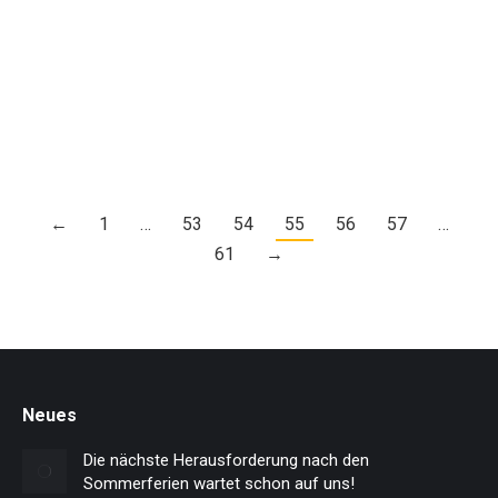
Aktivitäten
23. Juni 2014
Der Hildesheimer Automobil Club hatte den
11. und 12. Clubsport Slalom auf den 22.
Juni verschoben. Für Pascal und Natalie…
←
1
…
53
54
55
56
57
…
61
→
Neues
Die nächste Herausforderung nach den
Sommerferien wartet schon auf uns!