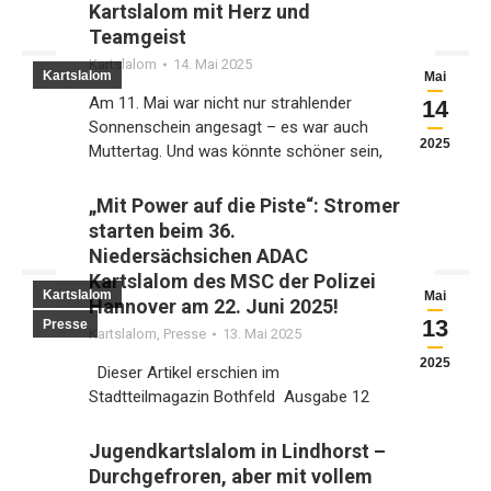
Kartslalom mit Herz und
Teamgeist
Kartslalom
14. Mai 2025
Kartslalom
Mai
Am 11. Mai war nicht nur strahlender
14
Sonnenschein angesagt – es war auch
2025
Muttertag. Und was könnte schöner sein,
als…
„Mit Power auf die Piste“: Stromer
starten beim 36.
Niedersächsichen ADAC
Kartslalom des MSC der Polizei
Kartslalom
Mai
Hannover am 22. Juni 2025!
13
Presse
Kartslalom
,
Presse
13. Mai 2025
2025
Dieser Artikel erschien im
Stadtteilmagazin Bothfeld Ausgabe 12
Mai – Juli 2025
Jugendkartslalom in Lindhorst –
Durchgefroren, aber mit vollem