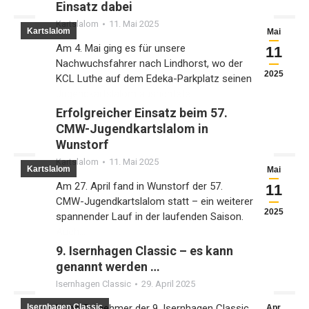
Einsatz dabei
Kartslalom
11. Mai 2025
Kartslalom
Mai
Am 4. Mai ging es für unsere
11
Nachwuchsfahrer nach Lindhorst, wo der
2025
KCL Luthe auf dem Edeka-Parkplatz seinen
Jugendkartslalom ausrichtete.…
Erfolgreicher Einsatz beim 57.
CMW-Jugendkartslalom in
Wunstorf
Kartslalom
11. Mai 2025
Kartslalom
Mai
Am 27. April fand in Wunstorf der 57.
11
CMW-Jugendkartslalom statt – ein weiterer
2025
spannender Lauf in der laufenden Saison.
Auch…
9. Isernhagen Classic – es kann
genannt werden …
Isernhagen Classic
29. April 2025
Isernhagen Classic
Liebe Teilnehmer der 9. Isernhagen Classic,
Apr.