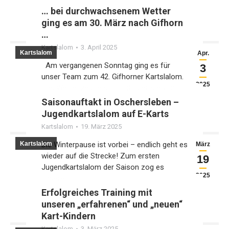
… bei durchwachsenem Wetter
ging es am 30. März nach Gifhorn
…
Kartslalom
3. April 2025
Kartslalom
Apr.
Am vergangenen Sonntag ging es für
3
unser Team zum 42. Gifhorner Kartslalom.
2025
Das Wetter zeigte sich nicht gerade von…
Saisonauftakt in Oschersleben –
Jugendkartslalom auf E-Karts
Kartslalom
19. März 2025
Kartslalom
Die Winterpause ist vorbei – endlich geht es
März
wieder auf die Strecke! Zum ersten
19
Jugendkartslalom der Saison zog es
2025
unsere…
Erfolgreiches Training mit
unseren „erfahrenen“ und „neuen“
Kart-Kindern
Kartslalom
3. März 2025