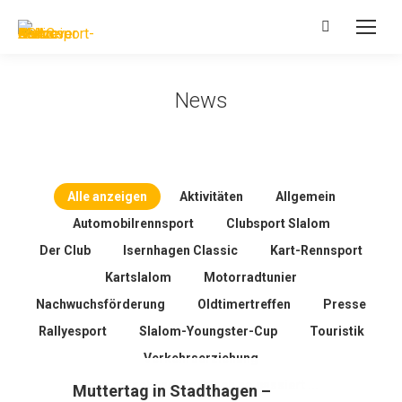
Search:
News
Alle anzeigen
Aktivitäten
Allgemein
Automobilrennsport
Clubsport Slalom
Der Club
Isernhagen Classic
Kart-Rennsport
Kartslalom
Motorradtunier
Nachwuchsförderung
Oldtimertreffen
Presse
Rallyesport
Slalom-Youngster-Cup
Touristik
Verkehrserziehung
Was zwischendurch noch so passiert ...
Muttertag in Stadthagen –