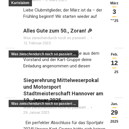
Kartslalom
März
Liebe Clubmitglieder, der März ist da – der
3
Frühling beginnt! Wir starten wieder auf
2025
GRÜN Die Zeit für neue…
Alles Gute zum 50., Zoran! 🎉
Was zwischendurch noch so passiert ...
12. Februar 2025
Mit großer Freude haben einige aus dem
Was zwischendurch noch so passiert ...
Feb.
Vorstand und der Kart-Gruppe deine
12
Einladung angenommen und diesen
besonderen Tag mit dir…
2025
Siegerehrung Mittelweserpokal
und Motorsport
Stadtmeisterschaft Hannover am
19. Januar 2025
Was zwischendurch noch so passiert ...
Jan.
Was zwischendurch noch so passiert ...
29
29. Januar 2025
2025
Ein perfekter Abschluss für das Sportjahr