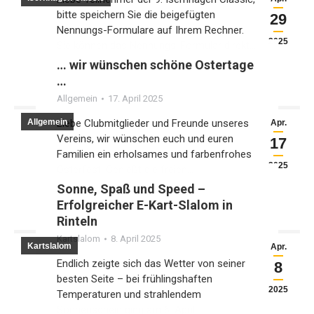
bitte speichern Sie die beigefügten
29
Nennungs-Formulare auf Ihrem Rechner.
2025
Sie können das Nennungs-Formular direkt…
… wir wünschen schöne Ostertage
…
Allgemein
17. April 2025
Allgemein
Liebe Clubmitglieder und Freunde unseres
Apr.
Vereins, wir wünschen euch und euren
17
Familien ein erholsames und farbenfrohes
2025
Osterfest. Genießt die freien…
Sonne, Spaß und Speed –
Erfolgreicher E-Kart-Slalom in
Rinteln
Kartslalom
8. April 2025
Kartslalom
Apr.
Endlich zeigte sich das Wetter von seiner
8
besten Seite – bei frühlingshaften
2025
Temperaturen und strahlendem
Sonnenschein ging am 6. April…