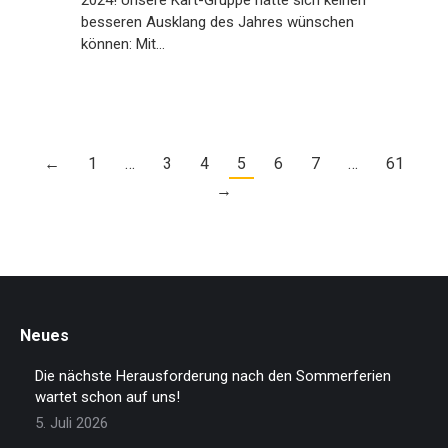
2024! Unsere Kart-Gruppe hätte sich keinen
besseren Ausklang des Jahres wünschen
können: Mit…
←
1
…
3
4
5
6
7
…
61
→
Neues
Die nächste Herausforderung nach den Sommerferien
wartet schon auf uns!
5. Juli 2026